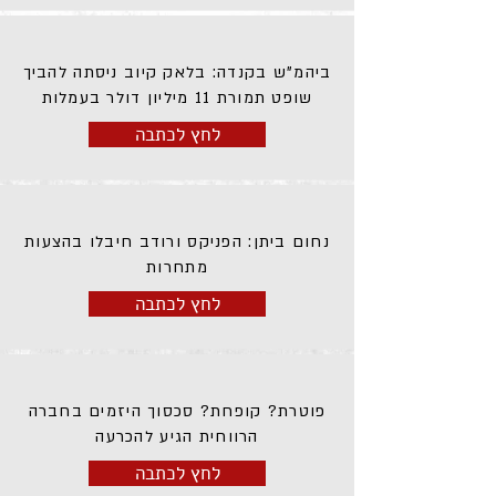
ביהמ"ש בקנדה: בלאק קיוב ניסתה להביך
שופט תמורת 11 מיליון דולר בעמלות
לחץ לכתבה
נחום ביתן: הפניקס ורודב חיבלו בהצעות
מתחרות
לחץ לכתבה
פוטרת? קופחת? סכסוך היזמים בחברה
הרווחית הגיע להכרעה
לחץ לכתבה