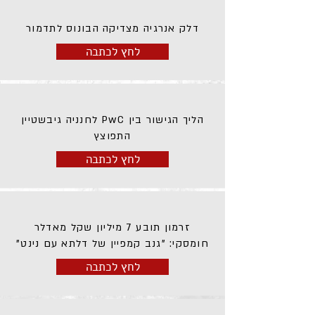
דלק אנרגיה מצדיקה הבונוס לתדמור
לחץ לכתבה
הליך הגישור בין PwC לחנניה גיבשטיין
התפוצץ
לחץ לכתבה
זרמון תובע 7 מיליון שקל מאדלר
חומסקי: "גנב קמפיין של דלתא עם נינט"
לחץ לכתבה